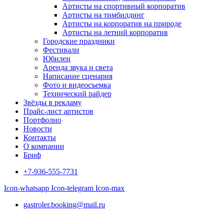
Артисты на спортивный корпоратив
Артисты на тимбилдинг
Артисты на корпоратив на природе
Артисты на летний корпоратив
Городские праздники
Фестивали
Юбилеи
Аренда звука и света
Написание сценария
Фото и видеосъемка
Технический райдер
Звёзды в рекламу
Прайс-лист артистов
Портфолио
Новости
Контакты
О компании
Бриф
+7-936-555-7731
Icon-whatsapp
Icon-telegram
Icon-max
gastroler.booking@mail.ru