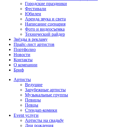
Городские праздники
Фестивали
Юбилеи
Аренда звука и света
Написание сценария
Фото и видеосъемка
Технический райдер
Звёзды в рекламу
Прайс-лист артистов
Портфолио
Новости
Контакты
О компании
Бриф
Артисты
Ведущие
Зарубежные артисты
Музыкальные группы
Певицы
Певцы
Стендап-комики
Event услуги
Артисты на свадьбу
Дни рождения