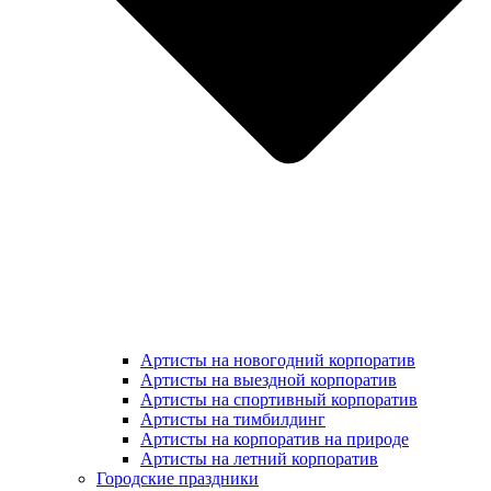
Артисты на новогодний корпоратив
Артисты на выездной корпоратив
Артисты на спортивный корпоратив
Артисты на тимбилдинг
Артисты на корпоратив на природе
Артисты на летний корпоратив
Городские праздники