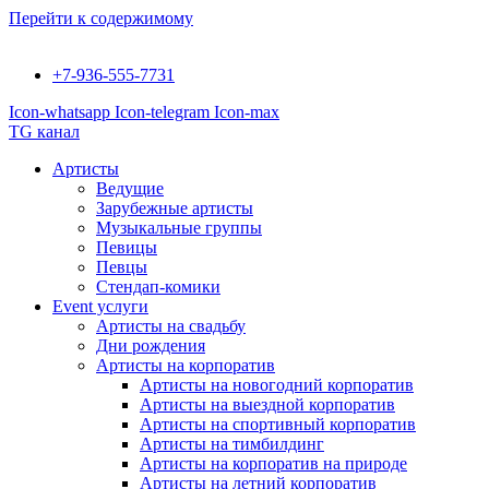
Перейти к содержимому
+7-936-555-7731
Icon-whatsapp
Icon-telegram
Icon-max
TG канал
Артисты
Ведущие
Зарубежные артисты
Музыкальные группы
Певицы
Певцы
Стендап-комики
Event услуги
Артисты на свадьбу
Дни рождения
Артисты на корпоратив
Артисты на новогодний корпоратив
Артисты на выездной корпоратив
Артисты на спортивный корпоратив
Артисты на тимбилдинг
Артисты на корпоратив на природе
Артисты на летний корпоратив