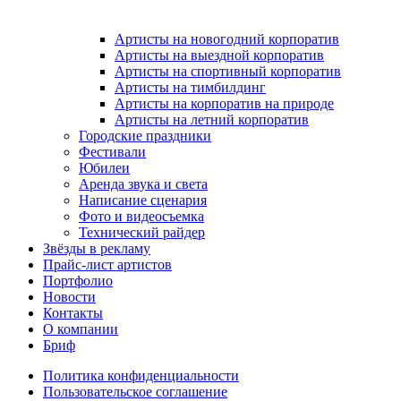
Артисты на новогодний корпоратив
Артисты на выездной корпоратив
Артисты на спортивный корпоратив
Артисты на тимбилдинг
Артисты на корпоратив на природе
Артисты на летний корпоратив
Городские праздники
Фестивали
Юбилеи
Аренда звука и света
Написание сценария
Фото и видеосъемка
Технический райдер
Звёзды в рекламу
Прайс-лист артистов
Портфолио
Новости
Контакты
О компании
Бриф
Политика конфиденциальности
Пользовательское соглашение