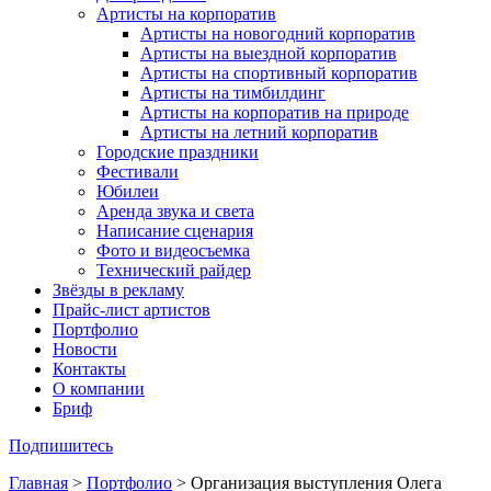
Артисты на корпоратив
Артисты на новогодний корпоратив
Артисты на выездной корпоратив
Артисты на спортивный корпоратив
Артисты на тимбилдинг
Артисты на корпоратив на природе
Артисты на летний корпоратив
Городские праздники
Фестивали
Юбилеи
Аренда звука и света
Написание сценария
Фото и видеосъемка
Технический райдер
Звёзды в рекламу
Прайс-лист артистов
Портфолио
Новости
Контакты
О компании
Бриф
Подпишитесь
Главная
>
Портфолио
>
Организация выступления Олега