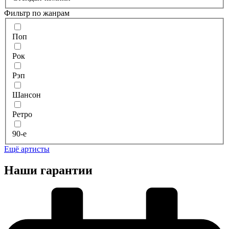
Фильтр по жанрам
Поп
Рок
Рэп
Шансон
Ретро
90-е
Ещё артисты
Наши гарантии