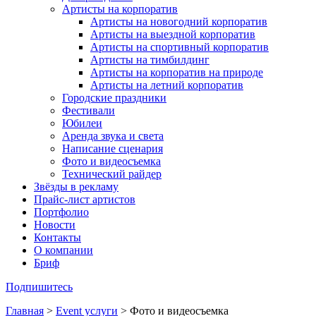
Артисты на корпоратив
Артисты на новогодний корпоратив
Артисты на выездной корпоратив
Артисты на спортивный корпоратив
Артисты на тимбилдинг
Артисты на корпоратив на природе
Артисты на летний корпоратив
Городские праздники
Фестивали
Юбилеи
Аренда звука и света
Написание сценария
Фото и видеосъемка
Технический райдер
Звёзды в рекламу
Прайс-лист артистов
Портфолио
Новости
Контакты
О компании
Бриф
Подпишитесь
Главная
>
Event услуги
>
Фото и видеосъемка