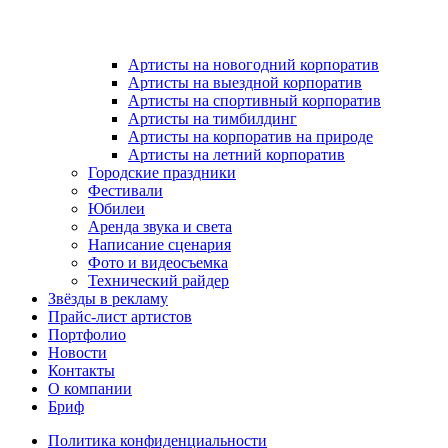
Артисты на новогодний корпоратив
Артисты на выездной корпоратив
Артисты на спортивный корпоратив
Артисты на тимбилдинг
Артисты на корпоратив на природе
Артисты на летний корпоратив
Городские праздники
Фестивали
Юбилеи
Аренда звука и света
Написание сценария
Фото и видеосъемка
Технический райдер
Звёзды в рекламу
Прайс-лист артистов
Портфолио
Новости
Контакты
О компании
Бриф
Политика конфиденциальности