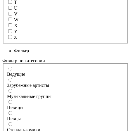
T
U
V
W
X
Y
Z
Фильтр
Фильтр по категории
Ведущие
Зарубежные артисты
Музыкальные группы
Певицы
Певцы
Стендап-комики