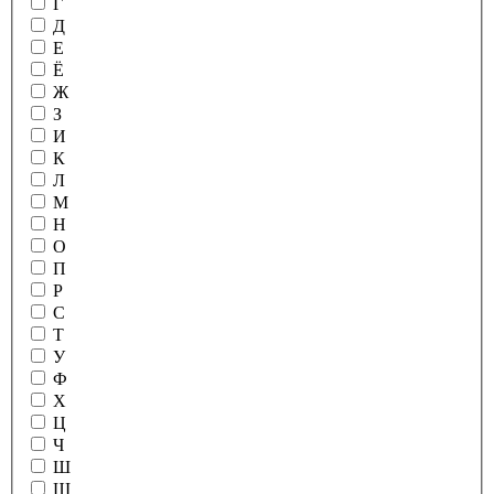
Г
Д
Е
Ё
Ж
З
И
К
Л
М
Н
О
П
Р
С
Т
У
Ф
Х
Ц
Ч
Ш
Щ