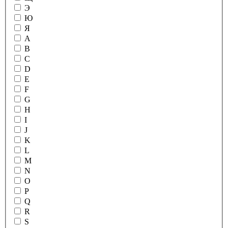
Э
Ю
Я
A
B
C
D
E
F
G
H
I
J
K
L
M
N
O
P
Q
R
S