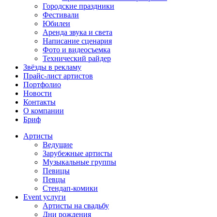
Городские праздники
Фестивали
Юбилеи
Аренда звука и света
Написание сценария
Фото и видеосъемка
Технический райдер
Звёзды в рекламу
Прайс-лист артистов
Портфолио
Новости
Контакты
О компании
Бриф
Артисты
Ведущие
Зарубежные артисты
Музыкальные группы
Певицы
Певцы
Стендап-комики
Event услуги
Артисты на свадьбу
Дни рождения