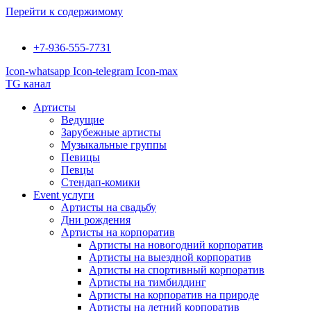
Перейти к содержимому
+7-936-555-7731
Icon-whatsapp
Icon-telegram
Icon-max
TG канал
Артисты
Ведущие
Зарубежные артисты
Музыкальные группы
Певицы
Певцы
Стендап-комики
Event услуги
Артисты на свадьбу
Дни рождения
Артисты на корпоратив
Артисты на новогодний корпоратив
Артисты на выездной корпоратив
Артисты на спортивный корпоратив
Артисты на тимбилдинг
Артисты на корпоратив на природе
Артисты на летний корпоратив