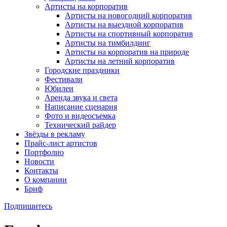
Артисты на корпоратив
Артисты на новогодний корпоратив
Артисты на выездной корпоратив
Артисты на спортивный корпоратив
Артисты на тимбилдинг
Артисты на корпоратив на природе
Артисты на летний корпоратив
Городские праздники
Фестивали
Юбилеи
Аренда звука и света
Написание сценария
Фото и видеосъемка
Технический райдер
Звёзды в рекламу
Прайс-лист артистов
Портфолио
Новости
Контакты
О компании
Бриф
Подпишитесь