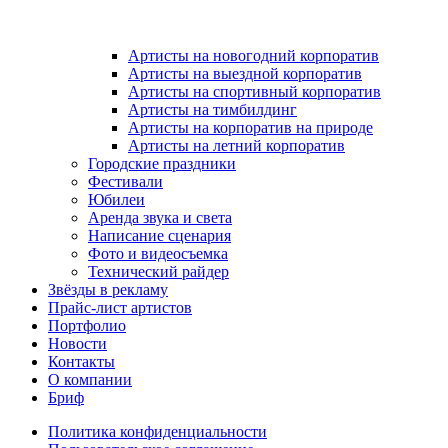
Артисты на новогодний корпоратив
Артисты на выездной корпоратив
Артисты на спортивный корпоратив
Артисты на тимбилдинг
Артисты на корпоратив на природе
Артисты на летний корпоратив
Городские праздники
Фестивали
Юбилеи
Аренда звука и света
Написание сценария
Фото и видеосъемка
Технический райдер
Звёзды в рекламу
Прайс-лист артистов
Портфолио
Новости
Контакты
О компании
Бриф
Политика конфиденциальности