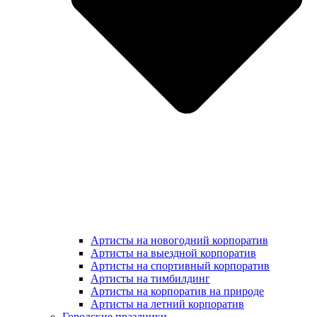
Артисты на новогодний корпоратив
Артисты на выездной корпоратив
Артисты на спортивный корпоратив
Артисты на тимбилдинг
Артисты на корпоратив на природе
Артисты на летний корпоратив
Городские праздники