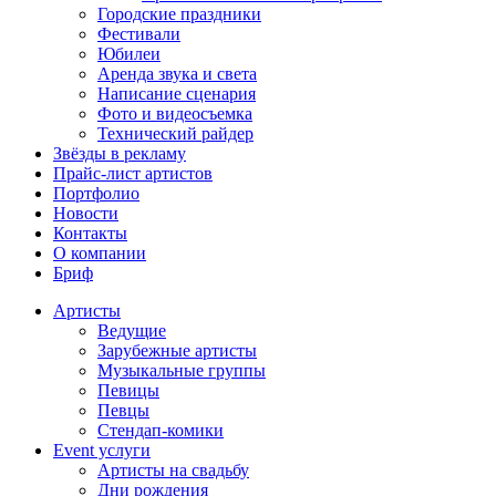
Городские праздники
Фестивали
Юбилеи
Аренда звука и света
Написание сценария
Фото и видеосъемка
Технический райдер
Звёзды в рекламу
Прайс-лист артистов
Портфолио
Новости
Контакты
О компании
Бриф
Артисты
Ведущие
Зарубежные артисты
Музыкальные группы
Певицы
Певцы
Стендап-комики
Event услуги
Артисты на свадьбу
Дни рождения