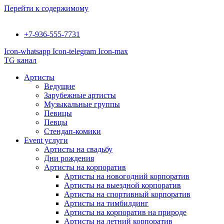
Перейти к содержимому
+7-936-555-7731
Icon-whatsapp
Icon-telegram
Icon-max
TG канал
Артисты
Ведущие
Зарубежные артисты
Музыкальные группы
Певицы
Певцы
Стендап-комики
Event услуги
Артисты на свадьбу
Дни рождения
Артисты на корпоратив
Артисты на новогодний корпоратив
Артисты на выездной корпоратив
Артисты на спортивный корпоратив
Артисты на тимбилдинг
Артисты на корпоратив на природе
Артисты на летний корпоратив