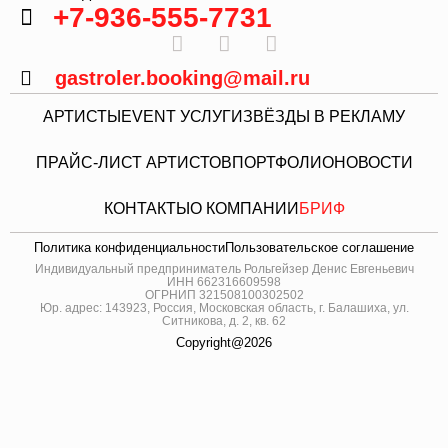
+7-936-555-7731
gastroler.booking@mail.ru
АРТИСТЫ
EVENT УСЛУГИ
ЗВЁЗДЫ В РЕКЛАМУ
ПРАЙС-ЛИСТ АРТИСТОВ
ПОРТФОЛИО
НОВОСТИ
КОНТАКТЫ
О КОМПАНИИ
БРИФ
Политика конфиденциальности
Пользовательское соглашение
Индивидуальный предприниматель Рольгейзер Денис Евгеньевич
ИНН 662316609598
ОГРНИП 321508100302502
Юр. адрес: 143923, Россия, Московская область, г. Балашиха, ул.
Ситникова, д. 2, кв. 62
Copyright@2026