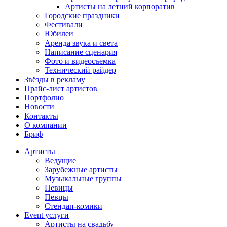
Артисты на летний корпоратив
Городские праздники
Фестивали
Юбилеи
Аренда звука и света
Написание сценария
Фото и видеосъемка
Технический райдер
Звёзды в рекламу
Прайс-лист артистов
Портфолио
Новости
Контакты
О компании
Бриф
Артисты
Ведущие
Зарубежные артисты
Музыкальные группы
Певицы
Певцы
Стендап-комики
Event услуги
Артисты на свадьбу