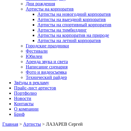
Дни рождения
Артисты на корпоратив
Артисты на новогодний корпоратив
Артисты на выездной корпоратив
Артисты на спортивный корпоратив
Артисты на тимбилдинг
Артисты на корпоратив на природе
Артисты на летний корпоратив
Городские праздники
Фестивали
Юбилеи
Аренда звука и света
Написание сценария
Фото и видеосъемка
Технический райдер
Звёзды в рекламу
Прайс-лист артистов
Портфолио
Новости
Контакты
О компании
Бриф
Главная
>
Артисты
>
ЛАЗАРЕВ Сергей