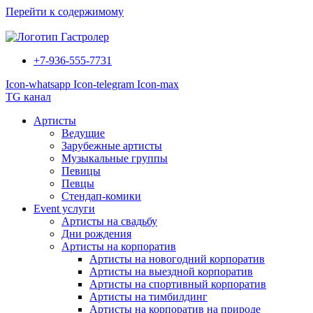
Перейти к содержимому
+7-936-555-7731
Icon-whatsapp
Icon-telegram
Icon-max
TG канал
Артисты
Ведущие
Зарубежные артисты
Музыкальные группы
Певицы
Певцы
Стендап-комики
Event услуги
Артисты на свадьбу
Дни рождения
Артисты на корпоратив
Артисты на новогодний корпоратив
Артисты на выездной корпоратив
Артисты на спортивный корпоратив
Артисты на тимбилдинг
Артисты на корпоратив на природе