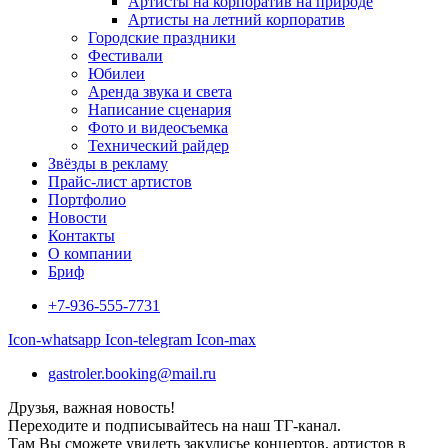
Артисты на корпоратив на природе
Артисты на летний корпоратив
Городские праздники
Фестивали
Юбилеи
Аренда звука и света
Написание сценария
Фото и видеосъемка
Технический райдер
Звёзды в рекламу
Прайс-лист артистов
Портфолио
Новости
Контакты
О компании
Бриф
+7-936-555-7731
Icon-whatsapp
Icon-telegram
Icon-max
gastroler.booking@mail.ru
Друзья, важная новость!
Переходите и подписывайтесь на наш ТГ-канал.
Там Вы сможете увидеть закулисье концертов, артистов в