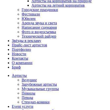
Артисты на корпоратив на природе
Артисты на летний корпоратив
Городские праздники
Фестивали
Юбилеи
Аренда звука и света
Написание сценария
Фото и видеосъемка
Технический райдер
Звёзды в рекламу
Прайс-лист артистов
Портфолио
Новости
Контакты
О компании
Бриф
Артисты
Ведущие
Зарубежные артисты
Музыкальные группы
Певицы
Певцы
Стендап-комики
Event услуги