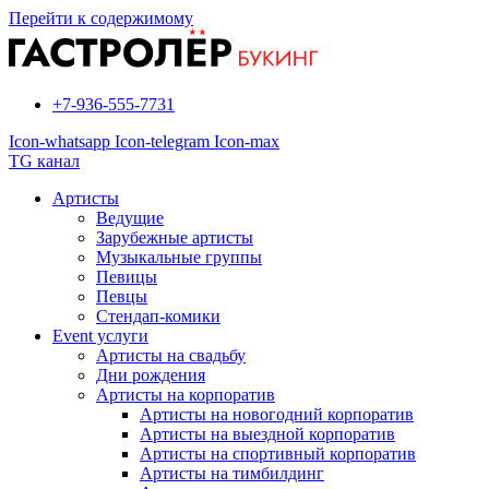
Перейти к содержимому
+7-936-555-7731
Icon-whatsapp
Icon-telegram
Icon-max
TG канал
Артисты
Ведущие
Зарубежные артисты
Музыкальные группы
Певицы
Певцы
Стендап-комики
Event услуги
Артисты на свадьбу
Дни рождения
Артисты на корпоратив
Артисты на новогодний корпоратив
Артисты на выездной корпоратив
Артисты на спортивный корпоратив
Артисты на тимбилдинг