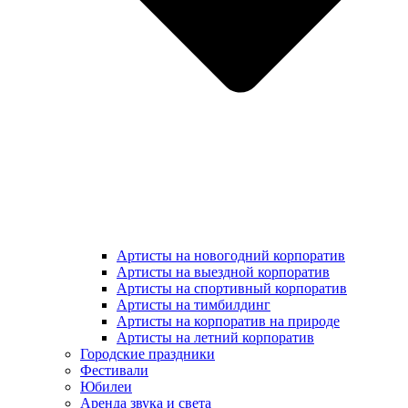
Артисты на новогодний корпоратив
Артисты на выездной корпоратив
Артисты на спортивный корпоратив
Артисты на тимбилдинг
Артисты на корпоратив на природе
Артисты на летний корпоратив
Городские праздники
Фестивали
Юбилеи
Аренда звука и света