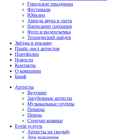
Городские праздники
Фестивали
Юбилеи
Аренда звука и света
Написание сценария
Фото и видеосъемка
Технический райдер
Звёзды в рекламу
Прайс-лист артистов
Портфолио
Новости
Контакты
О компании
Бриф
Артисты
Ведущие
Зарубежные артисты
Музыкальные группы
Певицы
Певцы
Стендап-комики
Event услуги
Артисты на свадьбу
Дни рождения