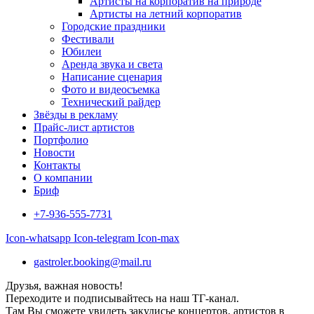
Артисты на корпоратив на природе
Артисты на летний корпоратив
Городские праздники
Фестивали
Юбилеи
Аренда звука и света
Написание сценария
Фото и видеосъемка
Технический райдер
Звёзды в рекламу
Прайс-лист артистов
Портфолио
Новости
Контакты
О компании
Бриф
+7-936-555-7731
Icon-whatsapp
Icon-telegram
Icon-max
gastroler.booking@mail.ru
Друзья, важная новость!
Переходите и подписывайтесь на наш ТГ-канал.
Там Вы сможете увидеть закулисье концертов, артистов в