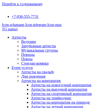
Перейти к содержимому
+7-936-555-7731
Icon-whatsapp
Icon-telegram
Icon-max
TG канал
Артисты
Ведущие
Зарубежные артисты
Музыкальные группы
Певицы
Певцы
Стендап-комики
Event услуги
Артисты на свадьбу
Дни рождения
Артисты на корпоратив
Артисты на новогодний корпоратив
Артисты на выездной корпоратив
Артисты на спортивный корпоратив
Артисты на тимбилдинг
Артисты на корпоратив на природе
Артисты на летний корпоратив