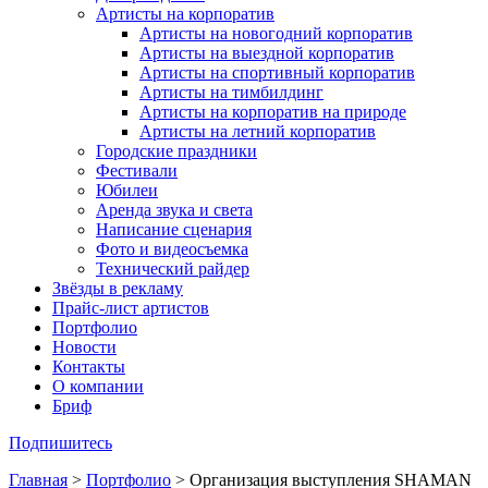
Артисты на корпоратив
Артисты на новогодний корпоратив
Артисты на выездной корпоратив
Артисты на спортивный корпоратив
Артисты на тимбилдинг
Артисты на корпоратив на природе
Артисты на летний корпоратив
Городские праздники
Фестивали
Юбилеи
Аренда звука и света
Написание сценария
Фото и видеосъемка
Технический райдер
Звёзды в рекламу
Прайс-лист артистов
Портфолио
Новости
Контакты
О компании
Бриф
Подпишитесь
Главная
>
Портфолио
>
Организация выступления SHAMAN