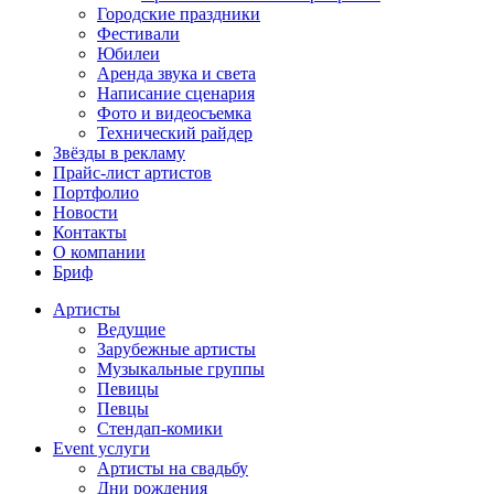
Городские праздники
Фестивали
Юбилеи
Аренда звука и света
Написание сценария
Фото и видеосъемка
Технический райдер
Звёзды в рекламу
Прайс-лист артистов
Портфолио
Новости
Контакты
О компании
Бриф
Артисты
Ведущие
Зарубежные артисты
Музыкальные группы
Певицы
Певцы
Стендап-комики
Event услуги
Артисты на свадьбу
Дни рождения