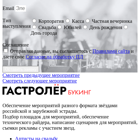
Email
Тип
Корпоратив
Касса
Частная вечеринка
выступления
Свадьба
Юбилей
День рождения
День города
Соглашение
Отправляя данные, вы соглашаетесь с
Правилами сайта
и
даете свое
Согласие на обработку ПД
Оставить заявку
Смотреть предыдущее мероприятие
Смотреть следующее мероприятие
Обеспечение мероприятий разного формата звёздами
российской и зарубежной эстрады.
Подбор площадок для мероприятий, обеспечение
технического райдера, написание сценариев для мероприятий,
съемки рекламы с участием звезд.
Артисты на свадьбу