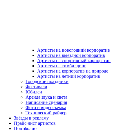
Артисты на новогодний корпоратив
Артисты на выездной корпоратив
Артисты на спортивный корпоратив
Артисты на тимбилдинг
Артисты на корпоратив на природе
Артисты на летний корпоратив
Городские праздники
Фестивали
Юбилеи
Аренда звука и света
Написание сценария
Фото и видеосъемка
Технический райдер
Звёзды в рекламу
Прайс-лист артистов
Портфолио