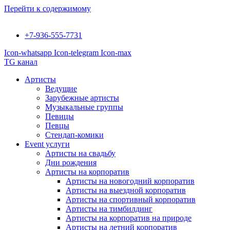
Перейти к содержимому
+7-936-555-7731
Icon-whatsapp
Icon-telegram
Icon-max
TG канал
Артисты
Ведущие
Зарубежные артисты
Музыкальные группы
Певицы
Певцы
Стендап-комики
Event услуги
Артисты на свадьбу
Дни рождения
Артисты на корпоратив
Артисты на новогодний корпоратив
Артисты на выездной корпоратив
Артисты на спортивный корпоратив
Артисты на тимбилдинг
Артисты на корпоратив на природе
Артисты на летний корпоратив