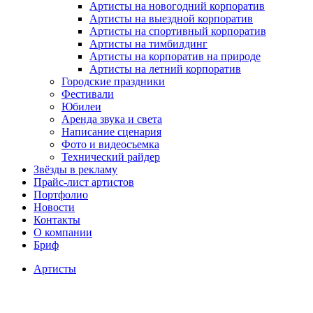
Артисты на новогодний корпоратив
Артисты на выездной корпоратив
Артисты на спортивный корпоратив
Артисты на тимбилдинг
Артисты на корпоратив на природе
Артисты на летний корпоратив
Городские праздники
Фестивали
Юбилеи
Аренда звука и света
Написание сценария
Фото и видеосъемка
Технический райдер
Звёзды в рекламу
Прайс-лист артистов
Портфолио
Новости
Контакты
О компании
Бриф
Артисты