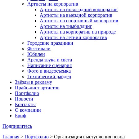
Артисты на корпоратив
Артисты на новогодний корпоратив
Артисты на выездной корпоратив
Артисты на спортивный корпоратив
Артисты на тимбилдинг
Артисты на корпоратив на природе
Артисты на летний корпоратив
Городские праздники
Фестивали
Юбилеи
Аренда звука и света
Написание сценария
Фото и видеосъемка
Технический райдер
Звёзды в рекламу
Прайс-лист артистов
Портфолио
Новости
Контакты
О компании
Бриф
Подпишитесь
Главная
>
Портфолио
>
Организация выступления певца