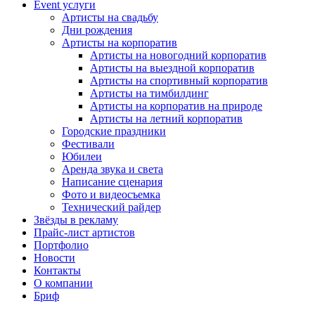
Event услуги
Артисты на свадьбу
Дни рождения
Артисты на корпоратив
Артисты на новогодний корпоратив
Артисты на выездной корпоратив
Артисты на спортивный корпоратив
Артисты на тимбилдинг
Артисты на корпоратив на природе
Артисты на летний корпоратив
Городские праздники
Фестивали
Юбилеи
Аренда звука и света
Написание сценария
Фото и видеосъемка
Технический райдер
Звёзды в рекламу
Прайс-лист артистов
Портфолио
Новости
Контакты
О компании
Бриф