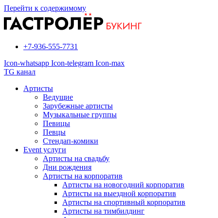
Перейти к содержимому
+7-936-555-7731
Icon-whatsapp
Icon-telegram
Icon-max
TG канал
Артисты
Ведущие
Зарубежные артисты
Музыкальные группы
Певицы
Певцы
Стендап-комики
Event услуги
Артисты на свадьбу
Дни рождения
Артисты на корпоратив
Артисты на новогодний корпоратив
Артисты на выездной корпоратив
Артисты на спортивный корпоратив
Артисты на тимбилдинг