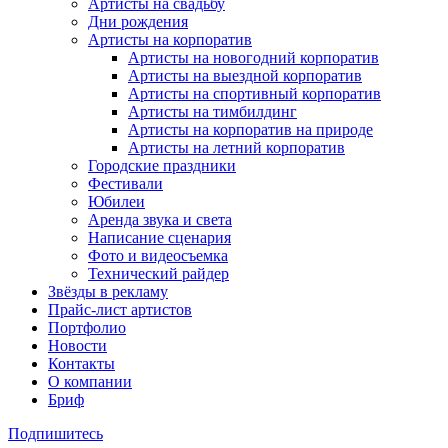
Артисты на свадьбу
Дни рождения
Артисты на корпоратив
Артисты на новогодний корпоратив
Артисты на выездной корпоратив
Артисты на спортивный корпоратив
Артисты на тимбилдинг
Артисты на корпоратив на природе
Артисты на летний корпоратив
Городские праздники
Фестивали
Юбилеи
Аренда звука и света
Написание сценария
Фото и видеосъемка
Технический райдер
Звёзды в рекламу
Прайс-лист артистов
Портфолио
Новости
Контакты
О компании
Бриф
Подпишитесь