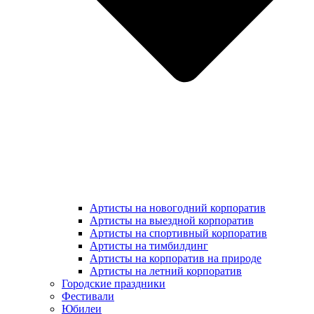
Артисты на новогодний корпоратив
Артисты на выездной корпоратив
Артисты на спортивный корпоратив
Артисты на тимбилдинг
Артисты на корпоратив на природе
Артисты на летний корпоратив
Городские праздники
Фестивали
Юбилеи