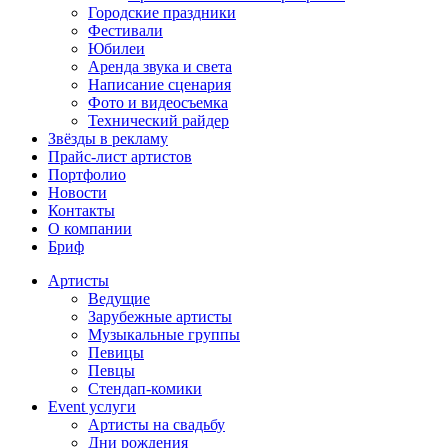
Городские праздники
Фестивали
Юбилеи
Аренда звука и света
Написание сценария
Фото и видеосъемка
Технический райдер
Звёзды в рекламу
Прайс-лист артистов
Портфолио
Новости
Контакты
О компании
Бриф
Артисты
Ведущие
Зарубежные артисты
Музыкальные группы
Певицы
Певцы
Стендап-комики
Event услуги
Артисты на свадьбу
Дни рождения