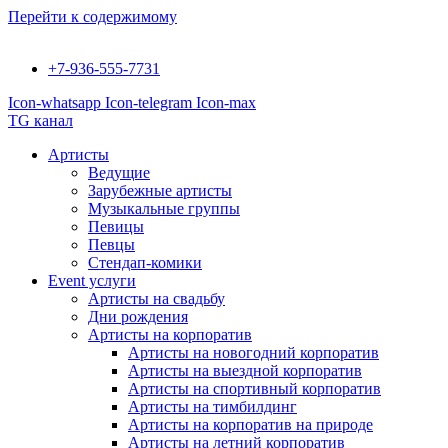
Перейти к содержимому
+7-936-555-7731
Icon-whatsapp
Icon-telegram
Icon-max
TG канал
Артисты
Ведущие
Зарубежные артисты
Музыкальные группы
Певицы
Певцы
Стендап-комики
Event услуги
Артисты на свадьбу
Дни рождения
Артисты на корпоратив
Артисты на новогодний корпоратив
Артисты на выездной корпоратив
Артисты на спортивный корпоратив
Артисты на тимбилдинг
Артисты на корпоратив на природе
Артисты на летний корпоратив