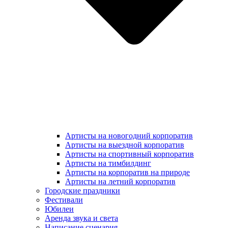
Артисты на новогодний корпоратив
Артисты на выездной корпоратив
Артисты на спортивный корпоратив
Артисты на тимбилдинг
Артисты на корпоратив на природе
Артисты на летний корпоратив
Городские праздники
Фестивали
Юбилеи
Аренда звука и света
Написание сценария