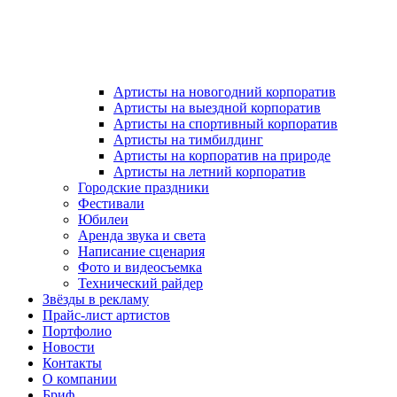
Артисты на новогодний корпоратив
Артисты на выездной корпоратив
Артисты на спортивный корпоратив
Артисты на тимбилдинг
Артисты на корпоратив на природе
Артисты на летний корпоратив
Городские праздники
Фестивали
Юбилеи
Аренда звука и света
Написание сценария
Фото и видеосъемка
Технический райдер
Звёзды в рекламу
Прайс-лист артистов
Портфолио
Новости
Контакты
О компании
Бриф