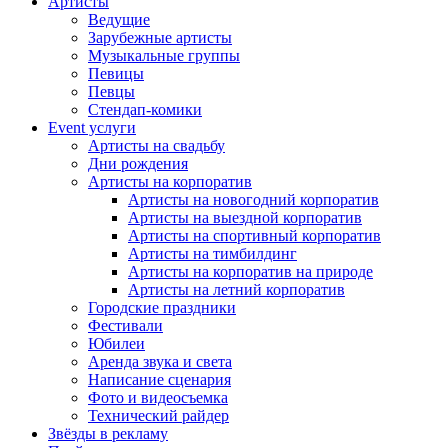
Артисты
Ведущие
Зарубежные артисты
Музыкальные группы
Певицы
Певцы
Стендап-комики
Event услуги
Артисты на свадьбу
Дни рождения
Артисты на корпоратив
Артисты на новогодний корпоратив
Артисты на выездной корпоратив
Артисты на спортивный корпоратив
Артисты на тимбилдинг
Артисты на корпоратив на природе
Артисты на летний корпоратив
Городские праздники
Фестивали
Юбилеи
Аренда звука и света
Написание сценария
Фото и видеосъемка
Технический райдер
Звёзды в рекламу