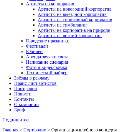
Артисты на корпоратив
Артисты на новогодний корпоратив
Артисты на выездной корпоратив
Артисты на спортивный корпоратив
Артисты на тимбилдинг
Артисты на корпоратив на природе
Артисты на летний корпоратив
Городские праздники
Фестивали
Юбилеи
Аренда звука и света
Написание сценария
Фото и видеосъемка
Технический райдер
Звёзды в рекламу
Прайс-лист артистов
Портфолио
Новости
Контакты
О компании
Бриф
Подпишитесь
Главная
>
Портфолио
>
Организация клубного концерта