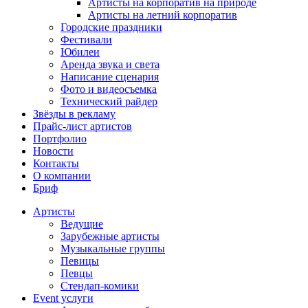
Артисты на корпоратив на природе
Артисты на летний корпоратив
Городские праздники
Фестивали
Юбилеи
Аренда звука и света
Написание сценария
Фото и видеосъемка
Технический райдер
Звёзды в рекламу
Прайс-лист артистов
Портфолио
Новости
Контакты
О компании
Бриф
Артисты
Ведущие
Зарубежные артисты
Музыкальные группы
Певицы
Певцы
Стендап-комики
Event услуги