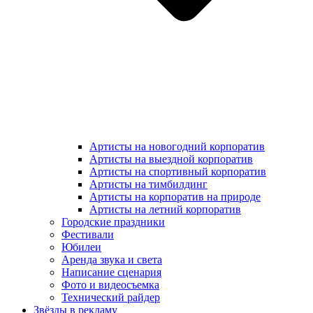
Артисты на новогодний корпоратив
Артисты на выездной корпоратив
Артисты на спортивный корпоратив
Артисты на тимбилдинг
Артисты на корпоратив на природе
Артисты на летний корпоратив
Городские праздники
Фестивали
Юбилеи
Аренда звука и света
Написание сценария
Фото и видеосъемка
Технический райдер
Звёзды в рекламу