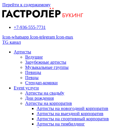
Перейти к содержимому
+7-936-555-7731
Icon-whatsapp
Icon-telegram
Icon-max
TG канал
Артисты
Ведущие
Зарубежные артисты
Музыкальные группы
Певицы
Певцы
Стендап-комики
Event услуги
Артисты на свадьбу
Дни рождения
Артисты на корпоратив
Артисты на новогодний корпоратив
Артисты на выездной корпоратив
Артисты на спортивный корпоратив
Артисты на тимбилдинг