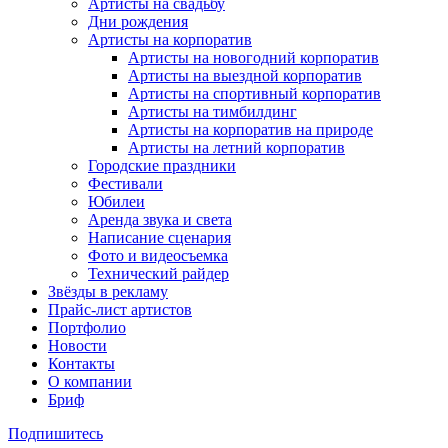
Артисты на свадьбу
Дни рождения
Артисты на корпоратив
Артисты на новогодний корпоратив
Артисты на выездной корпоратив
Артисты на спортивный корпоратив
Артисты на тимбилдинг
Артисты на корпоратив на природе
Артисты на летний корпоратив
Городские праздники
Фестивали
Юбилеи
Аренда звука и света
Написание сценария
Фото и видеосъемка
Технический райдер
Звёзды в рекламу
Прайс-лист артистов
Портфолио
Новости
Контакты
О компании
Бриф
Подпишитесь