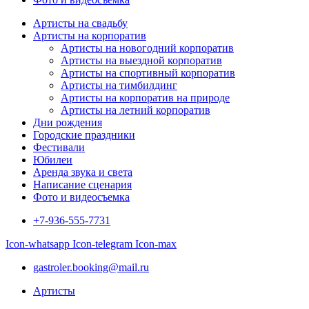
Артисты на свадьбу
Артисты на корпоратив
Артисты на новогодний корпоратив
Артисты на выездной корпоратив
Артисты на спортивный корпоратив
Артисты на тимбилдинг
Артисты на корпоратив на природе
Артисты на летний корпоратив
Дни рождения
Городские праздники
Фестивали
Юбилеи
Аренда звука и света
Написание сценария
Фото и видеосъемка
+7-936-555-7731
Icon-whatsapp
Icon-telegram
Icon-max
gastroler.booking@mail.ru
Артисты