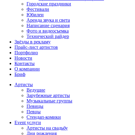
Городские праздники
Фестивали
Юбилеи
Аренда звука и света
Написание сценария
Фото и видеосъемка
Технический райдер
Звёзды в рекламу
Прайс-лист артистов
Портфолио
Новости
Контакты
О компании
Бриф
Артисты
Ведущие
Зарубежные артисты
Музыкальные группы
Певицы
Певцы
Стендап-комики
Event услуги
Артисты на свадьбу
Дни рождения