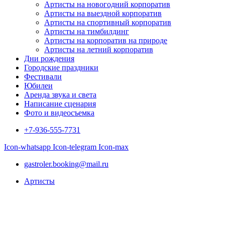
Артисты на новогодний корпоратив
Артисты на выездной корпоратив
Артисты на спортивный корпоратив
Артисты на тимбилдинг
Артисты на корпоратив на природе
Артисты на летний корпоратив
Дни рождения
Городские праздники
Фестивали
Юбилеи
Аренда звука и света
Написание сценария
Фото и видеосъемка
+7-936-555-7731
Icon-whatsapp
Icon-telegram
Icon-max
gastroler.booking@mail.ru
Артисты