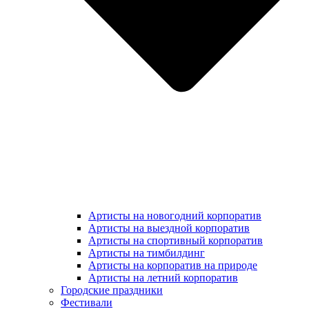
Артисты на новогодний корпоратив
Артисты на выездной корпоратив
Артисты на спортивный корпоратив
Артисты на тимбилдинг
Артисты на корпоратив на природе
Артисты на летний корпоратив
Городские праздники
Фестивали