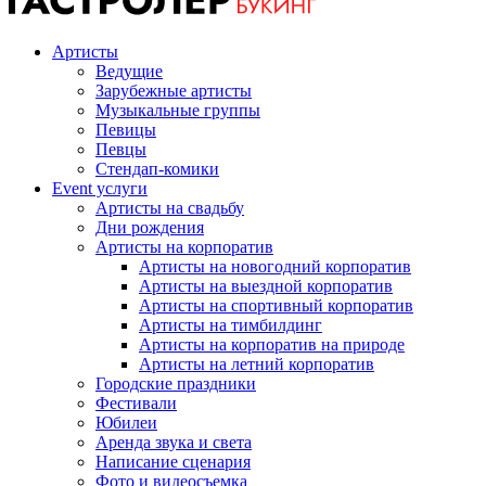
Артисты
Ведущие
Зарубежные артисты
Музыкальные группы
Певицы
Певцы
Стендап-комики
Event услуги
Артисты на свадьбу
Дни рождения
Артисты на корпоратив
Артисты на новогодний корпоратив
Артисты на выездной корпоратив
Артисты на спортивный корпоратив
Артисты на тимбилдинг
Артисты на корпоратив на природе
Артисты на летний корпоратив
Городские праздники
Фестивали
Юбилеи
Аренда звука и света
Написание сценария
Фото и видеосъемка