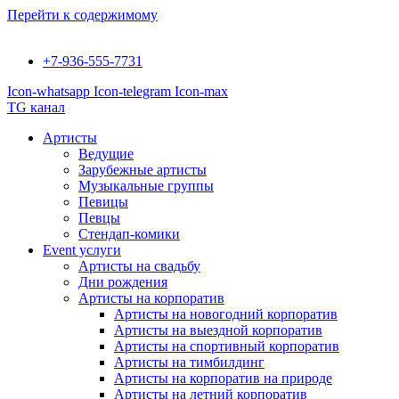
Перейти к содержимому
+7-936-555-7731
Icon-whatsapp
Icon-telegram
Icon-max
TG канал
Артисты
Ведущие
Зарубежные артисты
Музыкальные группы
Певицы
Певцы
Стендап-комики
Event услуги
Артисты на свадьбу
Дни рождения
Артисты на корпоратив
Артисты на новогодний корпоратив
Артисты на выездной корпоратив
Артисты на спортивный корпоратив
Артисты на тимбилдинг
Артисты на корпоратив на природе
Артисты на летний корпоратив