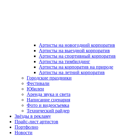
Артисты на новогодний корпоратив
Артисты на выездной корпоратив
Артисты на спортивный корпоратив
Артисты на тимбилдинг
Артисты на корпоратив на природе
Артисты на летний корпоратив
Городские праздники
Фестивали
Юбилеи
Аренда звука и света
Написание сценария
Фото и видеосъемка
Технический райдер
Звёзды в рекламу
Прайс-лист артистов
Портфолио
Новости