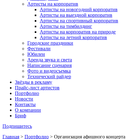
Артисты на корпоратив
Артисты на новогодний корпоратив
Артисты на выездной корпоратив
Артисты на спортивный корпоратив
Артисты на тимбилдинг
Артисты на корпоратив на природе
Артисты на летний корпоратив
Городские праздники
Фестивали
Юбилеи
Аренда звука и света
Написание сценария
Фото и видеосъемка
Технический райдер
Звёзды в рекламу
Прайс-лист артистов
Портфолио
Новости
Контакты
О компании
Бриф
Подпишитесь
Главная
>
Портфолио
>
Организация афишного концерта