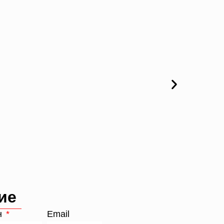
ие
н
Email