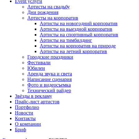
Event услуги
Артисты на свадьбу
Дни рождения
Артисты на корпоратив
Артисты на новогодний корпоратив
Артисты на выездной корпоратив
Артисты на спортивный корпоратив
Артисты на тимбилдинг
Артисты на корпоратив на природе
Артисты на летний корпоратив
Городские праздники
Фестивали
Юбилеи
Аренда звука и света
Написание сценария
Фото и видеосъемка
Технический райдер
Звёзды в рекламу
Прайс-лист артистов
Портфолио
Новости
Контакты
О компании
Бриф