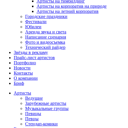
Артисты на тимбилдинг
Артисты на корпоратив на природе
Артисты на летний корпоратив
Городские праздники
Фестивали
Юбилеи
Аренда звука и света
Написание сценария
Фото и видеосъемка
Технический райдер
Звёзды в рекламу
Прайс-лист артистов
Портфолио
Новости
Контакты
О компании
Бриф
Артисты
Ведущие
Зарубежные артисты
Музыкальные группы
Певицы
Певцы
Стендап-комики