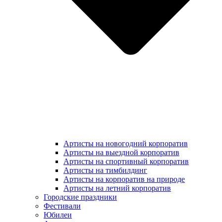
Артисты на новогодний корпоратив
Артисты на выездной корпоратив
Артисты на спортивный корпоратив
Артисты на тимбилдинг
Артисты на корпоратив на природе
Артисты на летний корпоратив
Городские праздники
Фестивали
Юбилеи