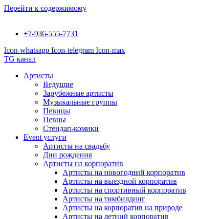
Перейти к содержимому
+7-936-555-7731
Icon-whatsapp
Icon-telegram
Icon-max
TG канал
Артисты
Ведущие
Зарубежные артисты
Музыкальные группы
Певицы
Певцы
Стендап-комики
Event услуги
Артисты на свадьбу
Дни рождения
Артисты на корпоратив
Артисты на новогодний корпоратив
Артисты на выездной корпоратив
Артисты на спортивный корпоратив
Артисты на тимбилдинг
Артисты на корпоратив на природе
Артисты на летний корпоратив