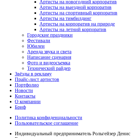
Артисты на новогодний корпоратив
Артисты на выездной корпоратив
Артисты на спортивный корпоратив
Артисты на тимбилдинг
Артисты на корпоратив на природе
Артисты на летний корпоратив
Городские праздники
Фестивали
Юбилеи
Аренда звука и света
Написание сценария
Фото и видеосъемка
Технический райдер
Звёзды в рекламу
Прайс-лист артистов
Портфолио
Новости
Контакты
О компании
Бриф
Политика конфиденциальности
Пользовательское соглашение
Индивидуальный предприниматель Рольгейзер Денис