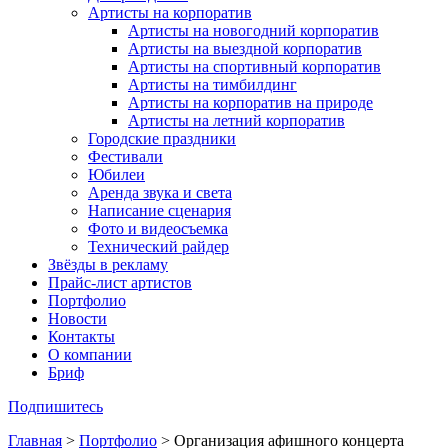
Артисты на корпоратив
Артисты на новогодний корпоратив
Артисты на выездной корпоратив
Артисты на спортивный корпоратив
Артисты на тимбилдинг
Артисты на корпоратив на природе
Артисты на летний корпоратив
Городские праздники
Фестивали
Юбилеи
Аренда звука и света
Написание сценария
Фото и видеосъемка
Технический райдер
Звёзды в рекламу
Прайс-лист артистов
Портфолио
Новости
Контакты
О компании
Бриф
Подпишитесь
Главная
>
Портфолио
>
Организация афишного концерта