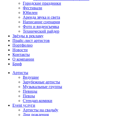
Городские праздники
Фестивали
Юбилеи
Аренда звука и света
Написание сценария
Фото и видеосъемка
Технический райдер
Звёзды в рекламу
Прайс-лист артистов
Портфолио
Новости
Контакты
О компании
Бриф
Артисты
Ведущие
Зарубежные артисты
Музыкальные группы
Певицы
Певцы
Стендап-комики
Event услуги
Артисты на свадьбу
Дни рождения