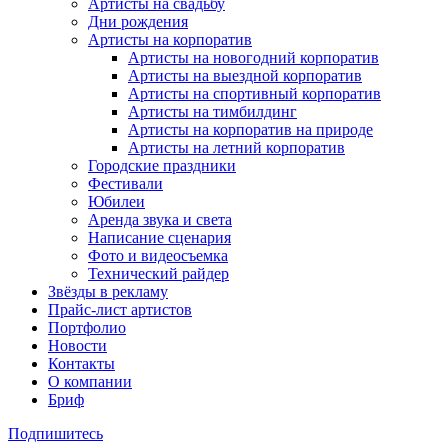
Артисты на свадьбу
Дни рождения
Артисты на корпоратив
Артисты на новогодний корпоратив
Артисты на выездной корпоратив
Артисты на спортивный корпоратив
Артисты на тимбилдинг
Артисты на корпоратив на природе
Артисты на летний корпоратив
Городские праздники
Фестивали
Юбилеи
Аренда звука и света
Написание сценария
Фото и видеосъемка
Технический райдер
Звёзды в рекламу
Прайс-лист артистов
Портфолио
Новости
Контакты
О компании
Бриф
Подпишитесь