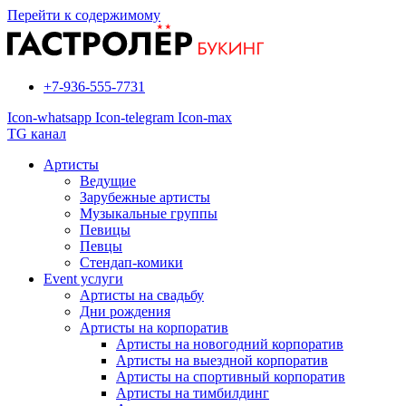
Перейти к содержимому
+7-936-555-7731
Icon-whatsapp
Icon-telegram
Icon-max
TG канал
Артисты
Ведущие
Зарубежные артисты
Музыкальные группы
Певицы
Певцы
Стендап-комики
Event услуги
Артисты на свадьбу
Дни рождения
Артисты на корпоратив
Артисты на новогодний корпоратив
Артисты на выездной корпоратив
Артисты на спортивный корпоратив
Артисты на тимбилдинг