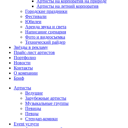
Артисты на корпоратив на природе
Артисты на летний корпоратив
Городские праздники
Фестивали
Юбилеи
Аренда звука и света
Написание сценария
Фото и видеосъемка
Технический райдер
Звёзды в рекламу
Прайс-лист артистов
Портфолио
Новости
Контакты
О компании
Бриф
Артисты
Ведущие
Зарубежные артисты
Музыкальные группы
Певицы
Певцы
Стендап-комики
Event услуги